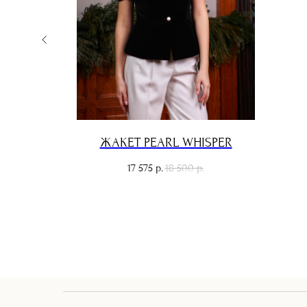
GHT
ЖАКЕТ PEARL WHISPER
17 575
18 500
р.
р.