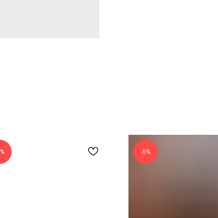
5%
-5%