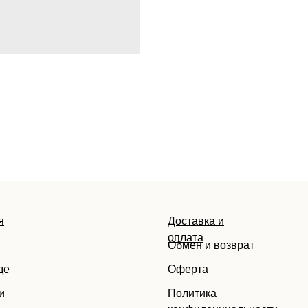
я
Доставка и
оплата
г
Обмен и возврат
де
Оферта
и
Политика