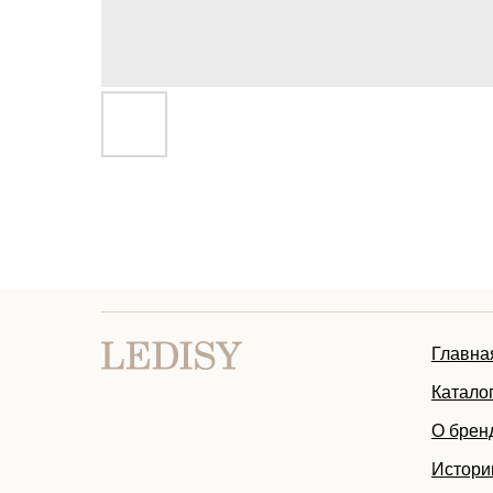
Главна
Катало
О брен
Истори