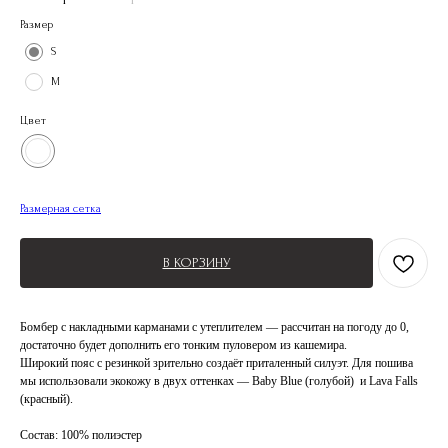
Размер
S
M
Цвет
Размерная сетка
В КОРЗИНУ
Бомбер с накладными карманами с утеплителем — рассчитан на погоду до 0,
достаточно будет дополнить его тонким пуловером из кашемира.
Широкий пояс с резинкой зрительно создаёт приталенный силуэт. Для пошива
мы использовали экокожу в двух оттенках — Baby Blue (голубой) и Lava Falls
(красный).
Состав: 100% полиэстер