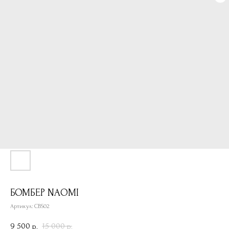
БОМБЕР NAOMI
Артикул:
CBS02
9 500
15 000
р.
р.