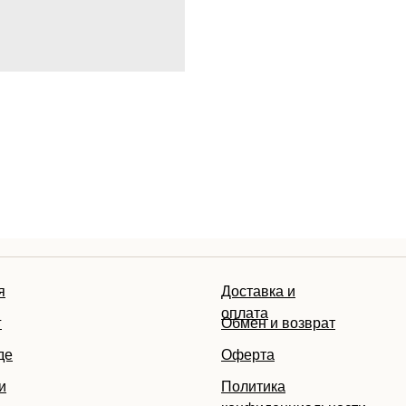
я
Доставка и
оплата
г
Обмен и возврат
де
Оферта
и
Политика