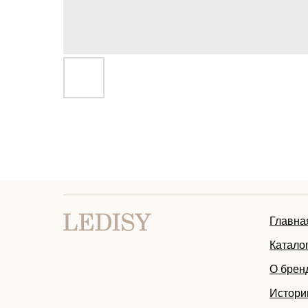
Главна
Катало
О брен
Истори