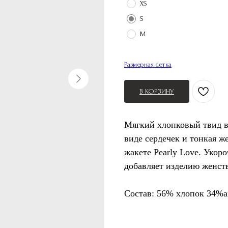
XS
S
M
Размерная сетка
В КОРЗИНУ
Мягкий хлопковый твид в
виде сердечек и тонкая ж
жакете Pearly Love. Укор
добавляет изделию женст
Состав: 56% хлопок 34%а