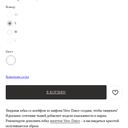
Размер
XS
S
M
L
Цвет
Размерная сетка
В КОРЗИНУ
Твидовая юбка со шлейфом из шифона Slow Dance создана, чтобы танцевать!
Идеальное сочетание тканей добавляет модели изысканности и шарма.
Рекомендуем дополнить юбку
жилетом Slow Dance
– и наслаждаться красотой
получившегося образа.