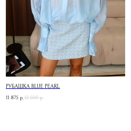
РУБАШКА BLUE PEARL
11 875
12 500
р.
р.