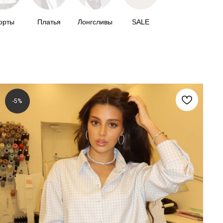
орты
Платья
Лонгсливы
SALE
-5%