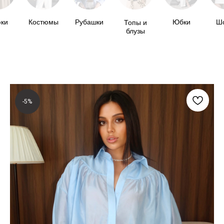
ки
Костюмы
Рубашки
Юбки
Ш
Топы и
блузы
-5%