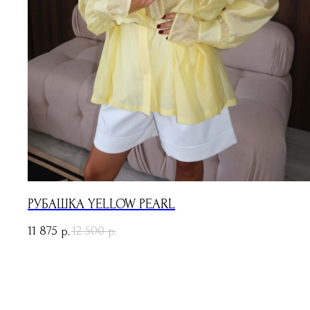
РУБАШКА YELLOW PEARL
11 875
12 500
р.
р.