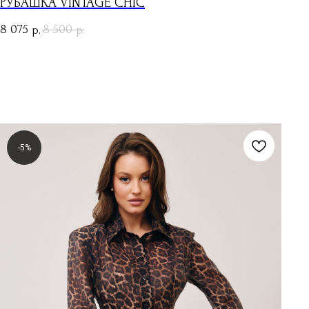
РУБАШКА VINTAGE CHIC
8 075
8 500
р.
р.
-5%