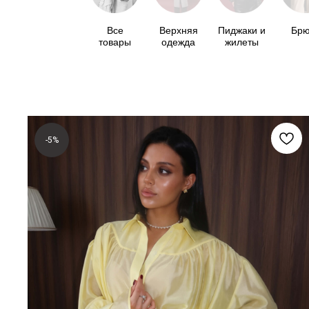
Все
Верхняя
Пиджаки и
Брю
товары
одежда
жилеты
-5%