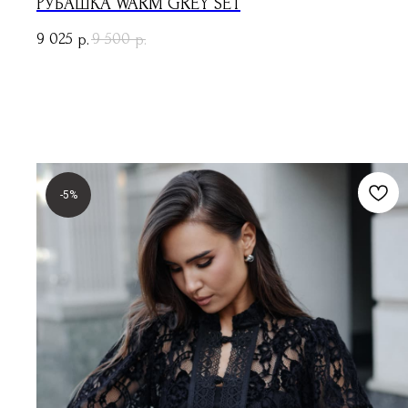
РУБАШКА WARM GREY SET
9 025
9 500
р.
р.
-5%