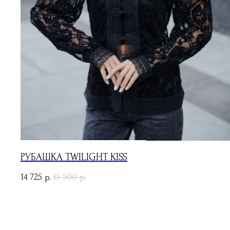
РУБАШКА TWILIGHT KISS
14 725
15 500
р.
р.