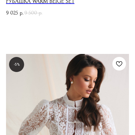
РУБАШКА WARM BEIGE SET
9 025
9 500
р.
р.
-5%