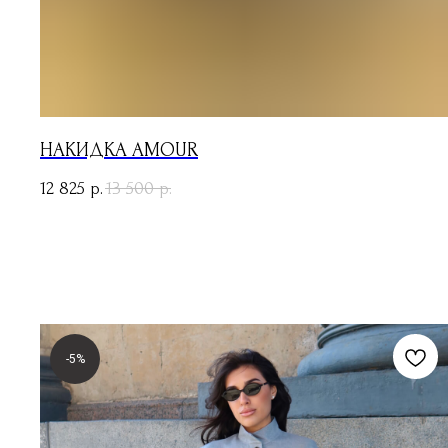
НАКИДКА AMOUR
12 825
13 500
р.
р.
-5%